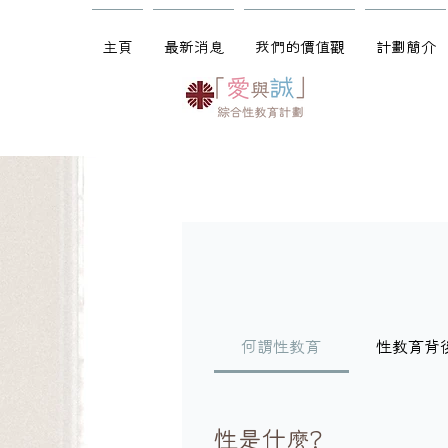
主頁
最新消息
我們的價值觀
計劃簡介
何謂性教育
性教育背
性是什麼?