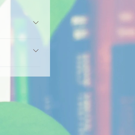
從而灌輸「性」的價
把整個人交付對方。
erg)。在愛情三角理
以是內在品質，也可
性」換取金錢或愛這
關係。 「承諾」是一
身的價值信念，從而
長久，並對將來抱有
一般人會認為「性」是
的言行。愛情關係有
身體，或以出租的形
後果負上責任。作為
金錢，是否涉及性行
了當中的嚴重性，或
也較易與學生討論。然
前作好對自己和別人
似角色扮演的關係等
覺。愛一個人，就希望
也是十分相近的。因
久關係，兩人能在情感
後果論與學生討論，讓
這可以是一份愛的表
要的。 於價值觀層面
穩固基礎。拍拖的目