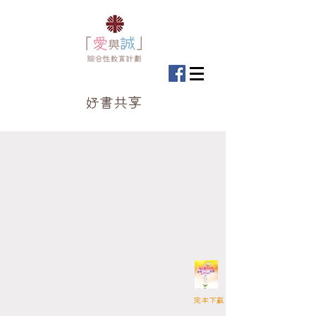
好書共享
​完本下載