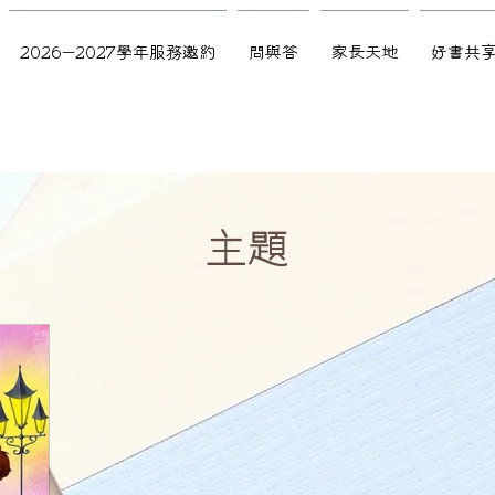
2026-2027學年服務邀約
問與答
家長天地
好書共
​主題